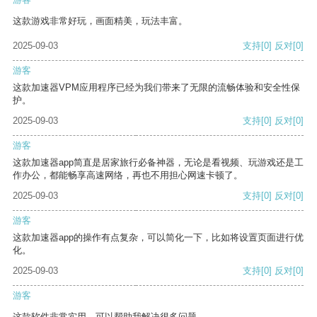
这款游戏非常好玩，画面精美，玩法丰富。
2025-09-03
支持
[0]
反对
[0]
游客
这款加速器VPM应用程序已经为我们带来了无限的流畅体验和安全性保
护。
2025-09-03
支持
[0]
反对
[0]
游客
这款加速器app简直是居家旅行必备神器，无论是看视频、玩游戏还是工
作办公，都能畅享高速网络，再也不用担心网速卡顿了。
2025-09-03
支持
[0]
反对
[0]
游客
这款加速器app的操作有点复杂，可以简化一下，比如将设置页面进行优
化。
2025-09-03
支持
[0]
反对
[0]
游客
这款软件非常实用，可以帮助我解决很多问题。