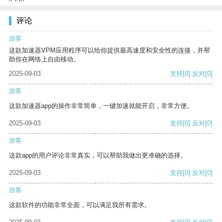
评论
游客
这款加速器VPM应用程序可以给你提供最高速度和安全性的连接，并帮
助你在网络上自由移动。
2025-09-03
支持
[0]
反对
[0]
游客
这款加速器app的操作非常简单，一键加速就能开启，非常方便。
2025-09-03
支持
[0]
反对
[0]
游客
这款app的用户评论非常真实，可以帮助我做出更准确的选择。
2025-09-03
支持
[0]
反对
[0]
游客
这款软件的功能非常全面，可以满足我所有需求。