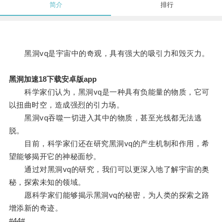
简介
排行
黑洞vq是宇宙中的奇观，具有强大的吸引力和毁灭力。
黑洞加速18下载安卓版app
科学家们认为，黑洞vq是一种具有负能量的物质，它可
以扭曲时空，造成强烈的引力场。
黑洞vq吞噬一切进入其中的物质，甚至光线都无法逃
脱。
目前，科学家们还在研究黑洞vq的产生机制和作用，希
望能够揭开它的神秘面纱。
通过对黑洞vq的研究，我们可以更深入地了解宇宙的奥
秘，探索未知的领域。
愿科学家们能够揭示黑洞vq的秘密，为人类的探索之路
增添新的奇迹。
#44#