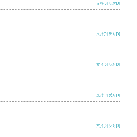
支持
[0]
反对
[0]
支持
[0]
反对
[0]
支持
[0]
反对
[0]
支持
[0]
反对
[0]
支持
[0]
反对
[0]