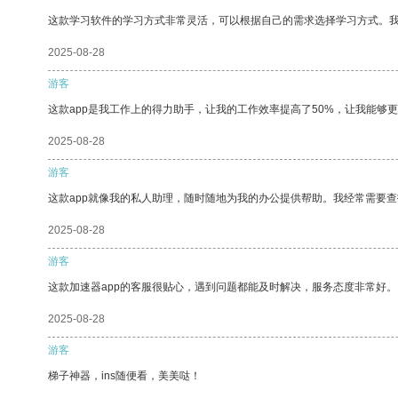
这款学习软件的学习方式非常灵活，可以根据自己的需求选择学习方式。
2025-08-28
游客
这款app是我工作上的得力助手，让我的工作效率提高了50%，让我能够
2025-08-28
游客
这款app就像我的私人助理，随时随地为我的办公提供帮助。我经常需要查
2025-08-28
游客
这款加速器app的客服很贴心，遇到问题都能及时解决，服务态度非常好。
2025-08-28
游客
梯子神器，ins随便看，美美哒！