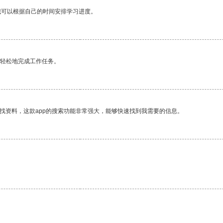
我可以根据自己的时间安排学习进度。
更轻松地完成工作任务。
找资料，这款app的搜索功能非常强大，能够快速找到我需要的信息。