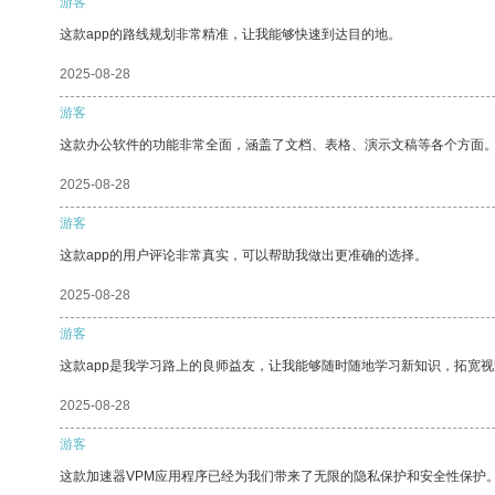
游客
这款app的路线规划非常精准，让我能够快速到达目的地。
2025-08-28
游客
这款办公软件的功能非常全面，涵盖了文档、表格、演示文稿等各个方面
2025-08-28
游客
这款app的用户评论非常真实，可以帮助我做出更准确的选择。
2025-08-28
游客
这款app是我学习路上的良师益友，让我能够随时随地学习新知识，拓宽视
2025-08-28
游客
这款加速器VPM应用程序已经为我们带来了无限的隐私保护和安全性保护