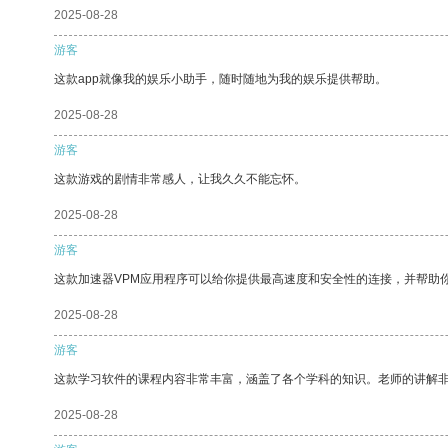
2025-08-28
游客
这款app就像我的娱乐小助手，随时随地为我的娱乐提供帮助。
2025-08-28
游客
这款游戏的剧情非常感人，让我久久不能忘怀。
2025-08-28
游客
这款加速器VPM应用程序可以给你提供最高速度和安全性的连接，并帮助
2025-08-28
游客
这款学习软件的课程内容非常丰富，涵盖了各个学科的知识。老师的讲解
2025-08-28