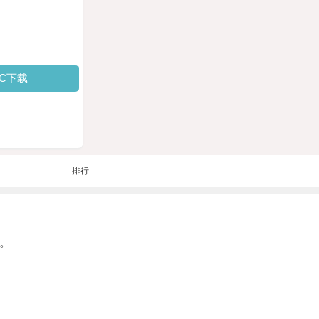
PC下载
排行
。