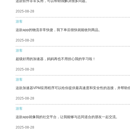
这款软件非常实用，可以帮助我解决很多问题。
2025-08-28
游客
这款app的物流非常快捷，我下单后很快就能收到商品。
2025-08-28
游客
超级好用的加速器，妈妈再也不用担心我的学习啦！
2025-08-28
游客
这款加速器VPM应用程序可以给你提供最高速度和安全性的连接，并帮助
2025-08-28
游客
这款app就像我的社交平台，让我能够与志同道合的朋友一起交流。
2025-08-28