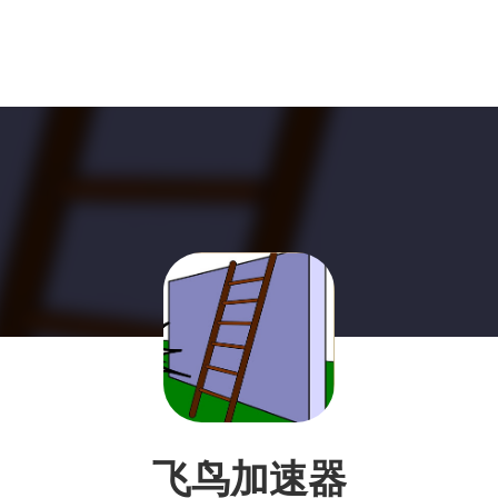
飞鸟加速器