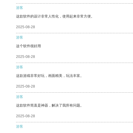
游客
这款软件的设计非常人性化，使用起来非常方便。
2025-08-28
游客
这个软件很好用
2025-08-28
游客
这款游戏非常好玩，画面精美，玩法丰富。
2025-08-28
游客
这款软件简直是神器，解决了我所有问题。
2025-08-28
游客