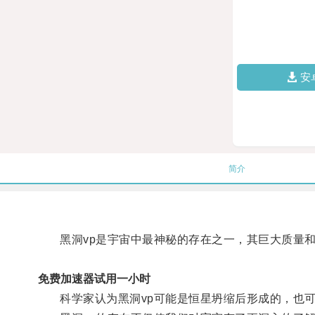
安
简介
黑洞vp是宇宙中最神秘的存在之一，其巨大质量和
免费加速器试用一小时
科学家认为黑洞vp可能是恒星坍缩后形成的，也可